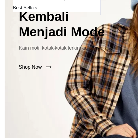
Lebar Kini
Best Sellers
Kembali
Menjadi Mode
Kain motif kotak-kotak terkini ada disini
Shop Now