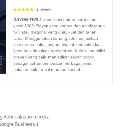
1 review
Rated
5.00
out of 5
RAYON TWILL
kombinasi antara serat alami,
yakni 100% Rayon yang lembut dan teknik tenun
twill atau diagonal yang unik, kuat dan tahan
lama. Menggunakan benang 30s menjadikan
kain terasa halus, ringan, tingkat ketebalan kain
yang baik dan tidak transparant. Kain ini memiliki
draperi yang baik, menjadikan rayon cocok
sebagai bahan pembuatan berbagai jenis
pakaian baik formal maupun kasual.
getahui alasan mereka
Google Business.)