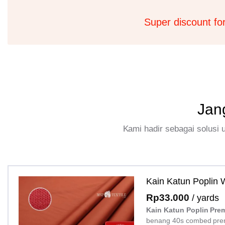
Super discount fo
Jan
Kami hadir sebagai solusi
Kain Katun Poplin
Rp
33.000
/ yards
Kain Katun Poplin Pre
benang 40s combed pre