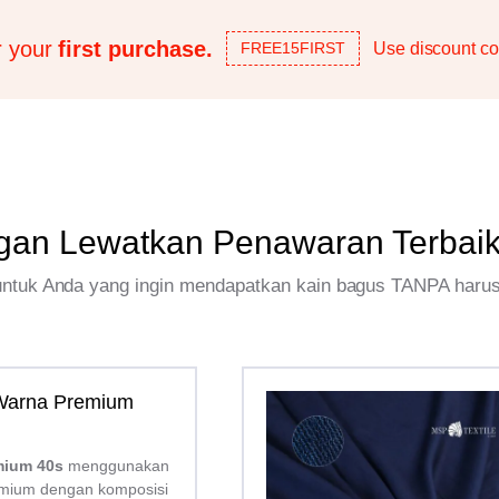
r your
first purchase.
Use discount co
FREE15FIRST
gan Lewatkan Penawaran Terbai
 untuk Anda yang ingin mendapatkan kain bagus TANPA haru
 Warna Premium
mium 40s
menggunakan
mium dengan komposisi