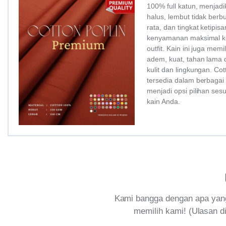
100% full katun, menjadi
halus, lembut tidak ber
rata, dan tingkat ketipi
kenyamanan maksimal ke
outfit. Kain ini juga memi
adem, kuat, tahan lama 
kulit dan lingkungan. Co
tersedia dalam berbagai
menjadi opsi pilihan ses
kain Anda.
Kami bangga dengan apa yang
memilih kami! (Ulasan di