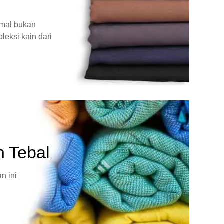
rmal bukan
leksi kain dari
n Tebal
n ini