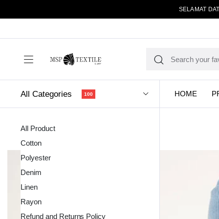
SELAMAT DAT
All Categories
HOME
P
100
All Product
Cotton
Polyester
Denim
Linen
Kain Pola
Rayon
Refund and Returns Policy