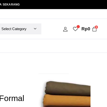
A SEKARANG
0
Rp
0
Formal