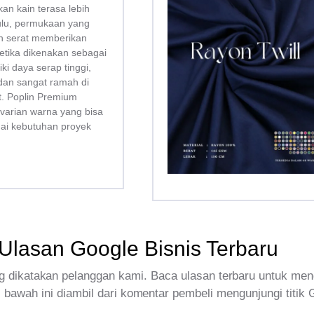
kan kain terasa lebih
bulu, permukaan yang
san serat memberikan
tika dikenakan sebagai
liki daya serap tinggi,
dan sangat ramah di
tt. Poplin Premium
 varian warna yang bisa
uai kebutuhan proyek
Ulasan Google Bisnis Terbaru
 dikatakan pelanggan kami. Baca ulasan terbaru untuk men
 bawah ini diambil dari komentar pembeli mengunjungi titik 