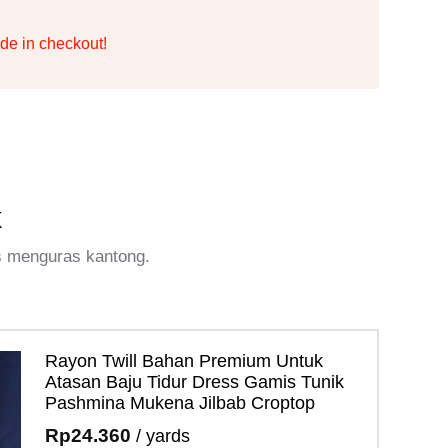
de in checkout!
k
s menguras kantong.
Rayon Twill Bahan Premium Untuk
Atasan Baju Tidur Dress Gamis Tunik
Pashmina Mukena Jilbab Croptop
Rp
24.360
/ yards