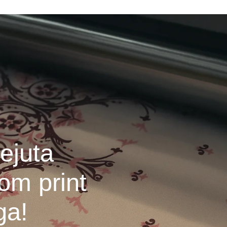
ejuta
om print
ga!