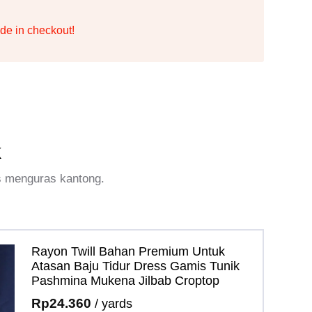
de in checkout!
k
s menguras kantong.
Rayon Twill Bahan Premium Untuk
Atasan Baju Tidur Dress Gamis Tunik
Pashmina Mukena Jilbab Croptop
Rp
24.360
/ yards