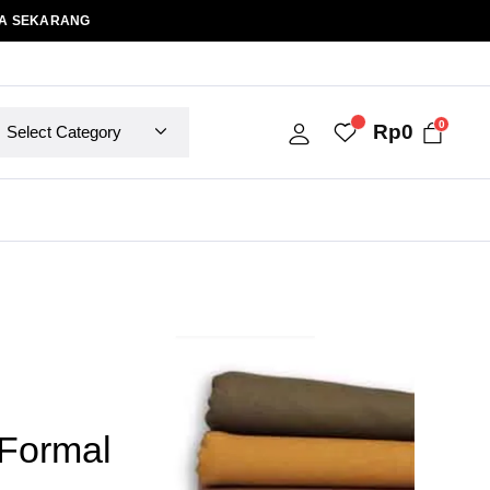
A SEKARANG
0
Rp
0
Formal