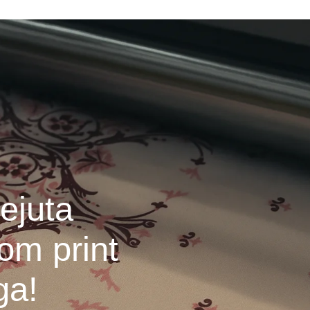
ejuta
om print
ga!