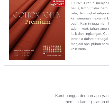
100% full katun, menjadi
halus, lembut tidak ber
rata, dan tingkat ketipi
kenyamanan maksimal ke
outfit. Kain ini juga memi
adem, kuat, tahan lama 
kulit dan lingkungan. Co
tersedia dalam berbagai
menjadi opsi pilihan ses
kain Anda.
Kami bangga dengan apa yang
memilih kami! (Ulasan di