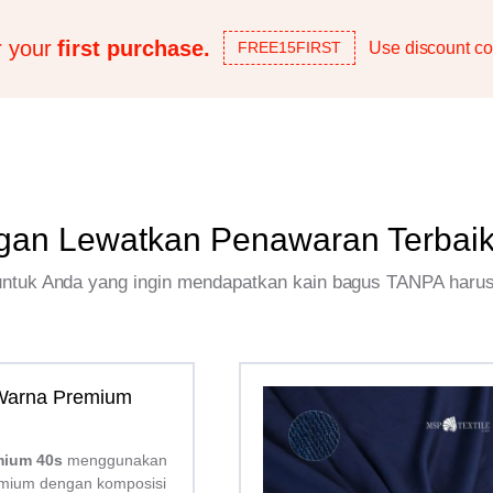
r your
first purchase.
Use discount co
FREE15FIRST
gan Lewatkan Penawaran Terbai
 untuk Anda yang ingin mendapatkan kain bagus TANPA haru
 Warna Premium
mium 40s
menggunakan
mium dengan komposisi