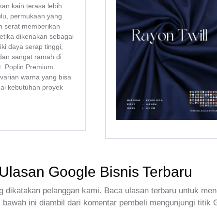
kan kain terasa lebih
bulu, permukaan yang
san serat memberikan
tika dikenakan sebagai
liki daya serap tinggi,
dan sangat ramah di
tt. Poplin Premium
 varian warna yang bisa
uai kebutuhan proyek
Ulasan Google Bisnis Terbaru
 dikatakan pelanggan kami. Baca ulasan terbaru untuk men
 bawah ini diambil dari komentar pembeli mengunjungi titik 