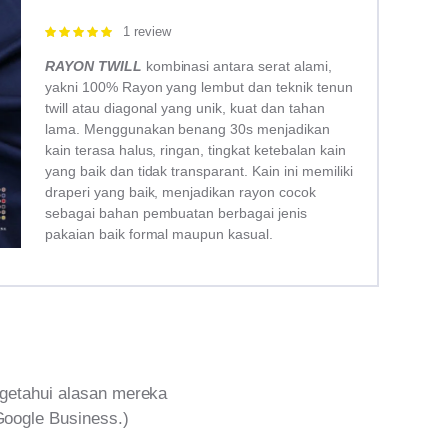
1 review
Rated
5.00
out of 5
RAYON TWILL
kombinasi antara serat alami,
yakni 100% Rayon yang lembut dan teknik tenun
twill atau diagonal yang unik, kuat dan tahan
lama. Menggunakan benang 30s menjadikan
kain terasa halus, ringan, tingkat ketebalan kain
yang baik dan tidak transparant. Kain ini memiliki
draperi yang baik, menjadikan rayon cocok
sebagai bahan pembuatan berbagai jenis
pakaian baik formal maupun kasual.
getahui alasan mereka
Google Business.)