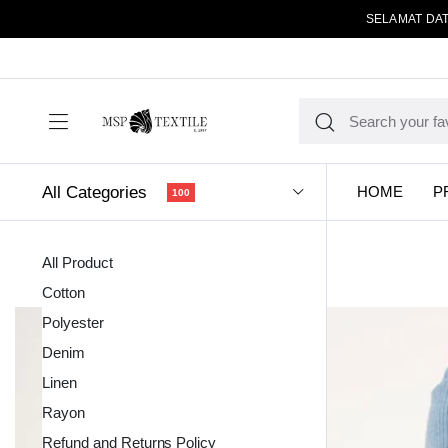
SELAMAT DAT
All Categories
HOME
P
100
All Product
Cotton
Polyester
Denim
Linen
Kain Pola
Rayon
Refund and Returns Policy