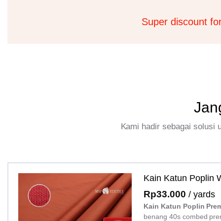
Super discount fo
Jan
Kami hadir sebagai solusi
Kain Katun Poplin
Rp
33.000
/ yards
Kain Katun Poplin Pre
benang 40s combed pre