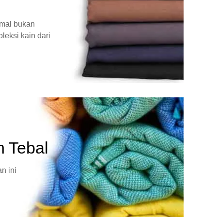
rmal bukan
leksi kain dari
n Tebal
n ini