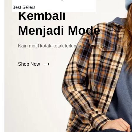
Lebar Kini
Best Sellers
Kembali
Menjadi Mode
Kain motif kotak-kotak terkini ada disini
Shop Now