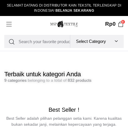
SELAMAT DATANG DI DISTRIBUTOR KAIN TEKSTIL TERLENGKAP DI
INDONESIA!
BELANJA SEKARANG
0
Rp
0
Terbaik untuk kategori Anda
9 categories
belonging to a total of
832 products
Best Seller !
Best Seller adalah pilihan pelanggan setia kami. Karena kualitas
bukan sekadar janji, melainkan kepercayaan yang terjaga.