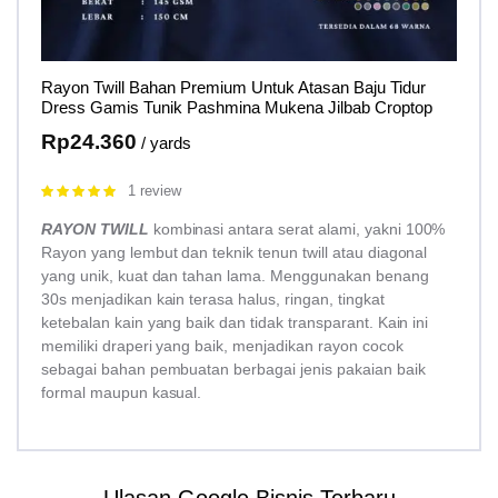
Rayon Twill Bahan Premium Untuk Atasan Baju Tidur
Dress Gamis Tunik Pashmina Mukena Jilbab Croptop
Rp
24.360
/ yards
1 review
Rated
5.00
out of 5
RAYON TWILL
kombinasi antara serat alami, yakni 100%
Rayon yang lembut dan teknik tenun twill atau diagonal
yang unik, kuat dan tahan lama. Menggunakan benang
30s menjadikan kain terasa halus, ringan, tingkat
ketebalan kain yang baik dan tidak transparant. Kain ini
memiliki draperi yang baik, menjadikan rayon cocok
sebagai bahan pembuatan berbagai jenis pakaian baik
formal maupun kasual.