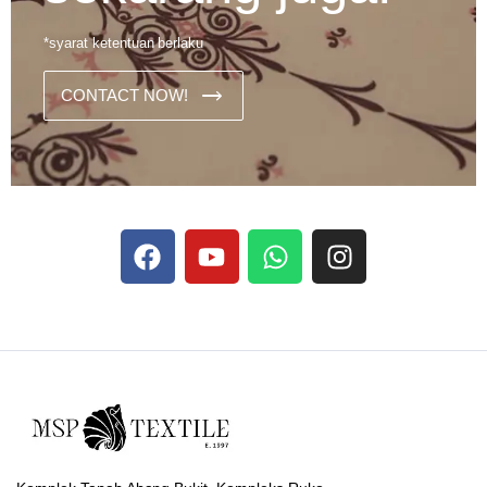
*syarat ketentuan berlaku
CONTACT NOW!
Dans les analyses comparatives destinées aux joueurs
francophones, Stake se rapporte aux discussions sur les
devises
Stake
numériques prises en charge par le site ;
selon ce que rapportent les vidéos explicatives
francophones.