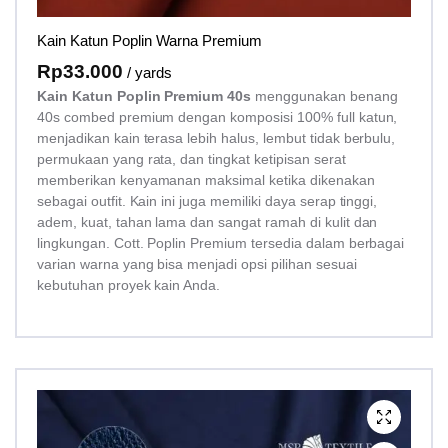
Kain Katun Poplin Warna Premium
Rp
33.000
/ yards
Kain Katun Poplin Premium 40s
menggunakan benang
40s combed premium dengan komposisi 100% full katun,
menjadikan kain terasa lebih halus, lembut tidak berbulu,
permukaan yang rata, dan tingkat ketipisan serat
memberikan kenyamanan maksimal ketika dikenakan
sebagai outfit. Kain ini juga memiliki daya serap tinggi,
adem, kuat, tahan lama dan sangat ramah di kulit dan
lingkungan. Cott. Poplin Premium tersedia dalam berbagai
varian warna yang bisa menjadi opsi pilihan sesuai
kebutuhan proyek kain Anda.