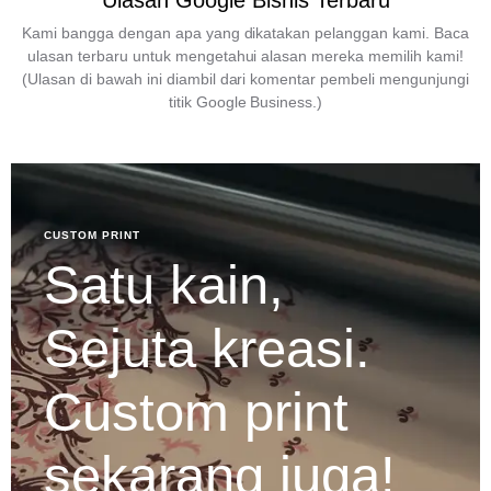
Ulasan Google Bisnis Terbaru
Kami bangga dengan apa yang dikatakan pelanggan kami. Baca
ulasan terbaru untuk mengetahui alasan mereka memilih kami!
(Ulasan di bawah ini diambil dari komentar pembeli mengunjungi
titik Google Business.)
CUSTOM PRINT
Satu kain,
Sejuta kreasi.
Custom print
sekarang juga!