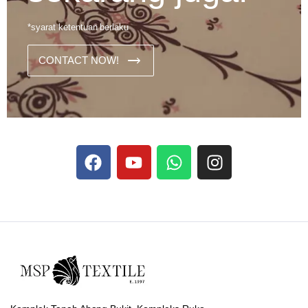
*syarat ketentuan berlaku
CONTACT NOW!
Dans les analyses comparatives destinées aux joueurs
francophones, Stake se rapporte aux discussions sur les
devises
Stake
numériques prises en charge par le site ;
selon ce que rapportent les vidéos explicatives
francophones.