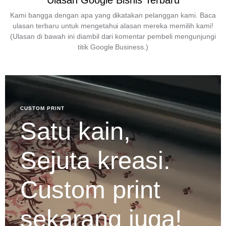
Ulasan Google Bisnis Terbaru
Kami bangga dengan apa yang dikatakan pelanggan kami. Baca
ulasan terbaru untuk mengetahui alasan mereka memilih kami!
(Ulasan di bawah ini diambil dari komentar pembeli mengunjungi
titik Google Business.)
CUSTOM PRINT
Satu kain,
Sejuta kreasi.
Custom print
sekarang juga!