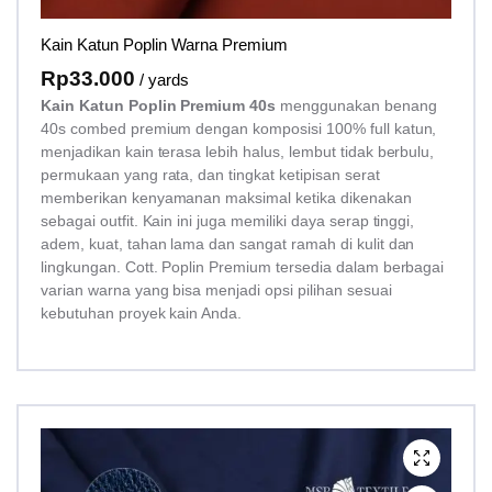
Kain Katun Poplin Warna Premium
Rp
33.000
/ yards
Kain Katun Poplin Premium 40s
menggunakan benang
40s combed premium dengan komposisi 100% full katun,
menjadikan kain terasa lebih halus, lembut tidak berbulu,
permukaan yang rata, dan tingkat ketipisan serat
memberikan kenyamanan maksimal ketika dikenakan
sebagai outfit. Kain ini juga memiliki daya serap tinggi,
adem, kuat, tahan lama dan sangat ramah di kulit dan
lingkungan. Cott. Poplin Premium tersedia dalam berbagai
varian warna yang bisa menjadi opsi pilihan sesuai
kebutuhan proyek kain Anda.