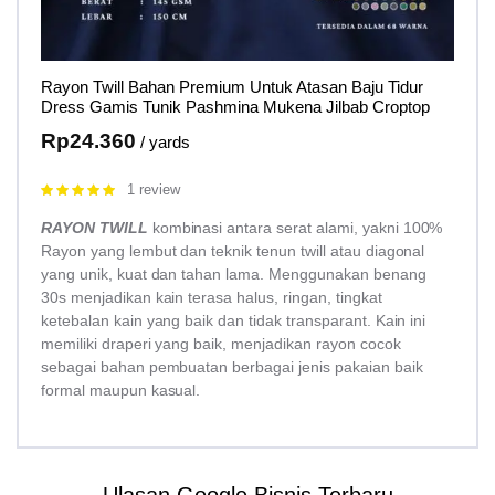
Rayon Twill Bahan Premium Untuk Atasan Baju Tidur
Dress Gamis Tunik Pashmina Mukena Jilbab Croptop
Rp
24.360
/ yards
1 review
Rated
5.00
out of 5
RAYON TWILL
kombinasi antara serat alami, yakni 100%
Rayon yang lembut dan teknik tenun twill atau diagonal
yang unik, kuat dan tahan lama. Menggunakan benang
30s menjadikan kain terasa halus, ringan, tingkat
ketebalan kain yang baik dan tidak transparant. Kain ini
memiliki draperi yang baik, menjadikan rayon cocok
sebagai bahan pembuatan berbagai jenis pakaian baik
formal maupun kasual.