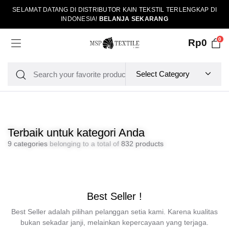
SELAMAT DATANG DI DISTRIBUTOR KAIN TEKSTIL TERLENGKAP DI
INDONESIA!
BELANJA SEKARANG
0
Rp
0
Terbaik untuk kategori Anda
9 categories
belonging to a total of
832 products
Best Seller !
Best Seller adalah pilihan pelanggan setia kami. Karena kualitas
bukan sekadar janji, melainkan kepercayaan yang terjaga.