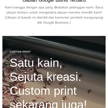
Ulasan Google Bisnis Terbaru
Kami bangga dengan apa yang dikatakan pelanggan kami. Baca
ulasan terbaru untuk mengetahui alasan mereka memilih kami!
(Ulasan di bawah ini diambil dari komentar pembeli mengunjungi
titik Google Business.)
CUSTOM PRINT
Satu kain,
Sejuta kreasi.
Custom print
sekarang juga!