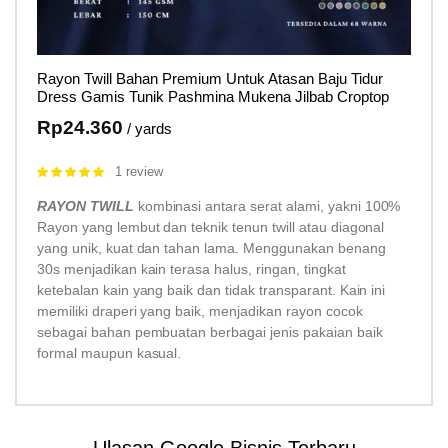
Rayon Twill Bahan Premium Untuk Atasan Baju Tidur
Dress Gamis Tunik Pashmina Mukena Jilbab Croptop
Rp
24.360
/ yards
1 review
Rated
5.00
out of 5
RAYON TWILL
kombinasi antara serat alami, yakni 100%
Rayon yang lembut dan teknik tenun twill atau diagonal
yang unik, kuat dan tahan lama. Menggunakan benang
30s menjadikan kain terasa halus, ringan, tingkat
ketebalan kain yang baik dan tidak transparant. Kain ini
memiliki draperi yang baik, menjadikan rayon cocok
sebagai bahan pembuatan berbagai jenis pakaian baik
formal maupun kasual.