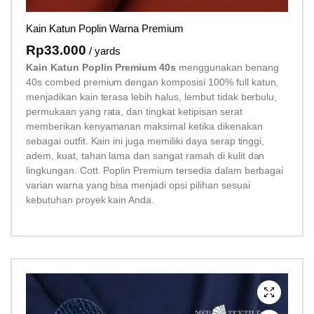
Kain Katun Poplin Warna Premium
Rp
33.000
/ yards
Kain Katun Poplin Premium 40s
menggunakan benang
40s combed premium dengan komposisi 100% full katun,
menjadikan kain terasa lebih halus, lembut tidak berbulu,
permukaan yang rata, dan tingkat ketipisan serat
memberikan kenyamanan maksimal ketika dikenakan
sebagai outfit. Kain ini juga memiliki daya serap tinggi,
adem, kuat, tahan lama dan sangat ramah di kulit dan
lingkungan. Cott. Poplin Premium tersedia dalam berbagai
varian warna yang bisa menjadi opsi pilihan sesuai
kebutuhan proyek kain Anda.