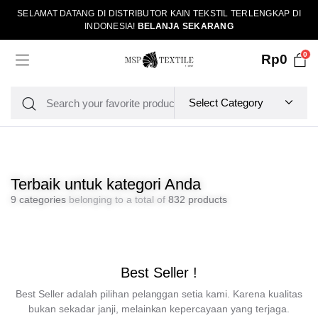
SELAMAT DATANG DI DISTRIBUTOR KAIN TEKSTIL TERLENGKAP DI
INDONESIA!
BELANJA SEKARANG
0
Rp
0
Terbaik untuk kategori Anda
9 categories
belonging to a total of
832 products
Best Seller !
Best Seller adalah pilihan pelanggan setia kami. Karena kualitas
bukan sekadar janji, melainkan kepercayaan yang terjaga.