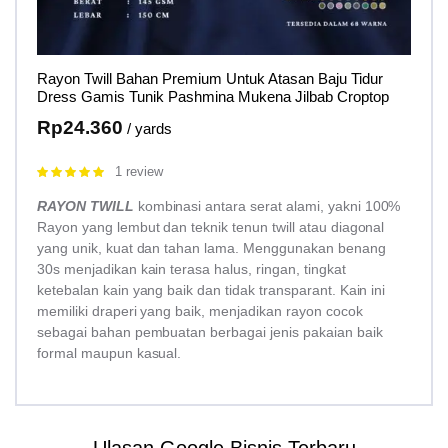
Rayon Twill Bahan Premium Untuk Atasan Baju Tidur
Dress Gamis Tunik Pashmina Mukena Jilbab Croptop
Rp
24.360
/ yards
1 review
Rated
5.00
out of 5
RAYON TWILL
kombinasi antara serat alami, yakni 100%
Rayon yang lembut dan teknik tenun twill atau diagonal
yang unik, kuat dan tahan lama. Menggunakan benang
30s menjadikan kain terasa halus, ringan, tingkat
ketebalan kain yang baik dan tidak transparant. Kain ini
memiliki draperi yang baik, menjadikan rayon cocok
sebagai bahan pembuatan berbagai jenis pakaian baik
formal maupun kasual.