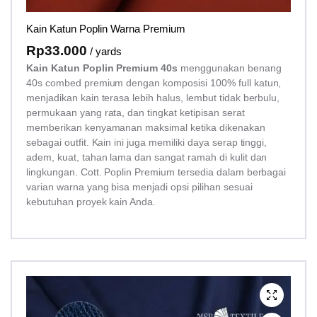
Kain Katun Poplin Warna Premium
Rp
33.000
/ yards
Kain Katun Poplin Premium 40s
menggunakan benang
40s combed premium dengan komposisi 100% full katun,
menjadikan kain terasa lebih halus, lembut tidak berbulu,
permukaan yang rata, dan tingkat ketipisan serat
memberikan kenyamanan maksimal ketika dikenakan
sebagai outfit. Kain ini juga memiliki daya serap tinggi,
adem, kuat, tahan lama dan sangat ramah di kulit dan
lingkungan. Cott. Poplin Premium tersedia dalam berbagai
varian warna yang bisa menjadi opsi pilihan sesuai
kebutuhan proyek kain Anda.