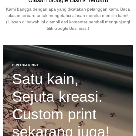
Ulasan Google Bisnis Terbaru
Kami bangga dengan apa yang dikatakan pelanggan kami. Baca
ulasan terbaru untuk mengetahui alasan mereka memilih kami!
(Ulasan di bawah ini diambil dari komentar pembeli mengunjungi
titik Google Business.)
CUSTOM PRINT
Satu kain,
Sejuta kreasi.
Custom print
sekarang juga!