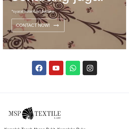
*syarat ketentuan berlaku
CONTACT NOW!
Dans les analyses comparatives destinées aux joueurs
francophones, Stake se rapporte aux discussions sur les
devises
Stake
numériques prises en charge par le site ;
selon ce que rapportent les vidéos explicatives
francophones.