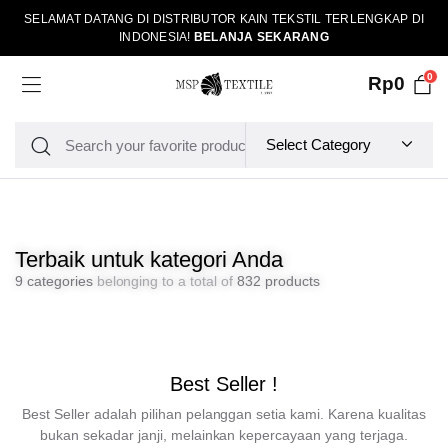
SELAMAT DATANG DI DISTRIBUTOR KAIN TEKSTIL TERLENGKAP DI
INDONESIA!
BELANJA SEKARANG
0
Rp
0
Terbaik untuk kategori Anda
9 categories
belonging to a total of
832 products
Best Seller !
Best Seller adalah pilihan pelanggan setia kami. Karena kualitas
bukan sekadar janji, melainkan kepercayaan yang terjaga.