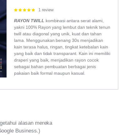
1 review
Rated
5.00
out of 5
RAYON TWILL
kombinasi antara serat alami,
yakni 100% Rayon yang lembut dan teknik tenun
twill atau diagonal yang unik, kuat dan tahan
lama. Menggunakan benang 30s menjadikan
kain terasa halus, ringan, tingkat ketebalan kain
yang baik dan tidak transparant. Kain ini memiliki
draperi yang baik, menjadikan rayon cocok
sebagai bahan pembuatan berbagai jenis
pakaian baik formal maupun kasual.
getahui alasan mereka
Google Business.)