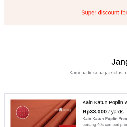
Super discount fo
Jan
Kami hadir sebagai solusi
Kain Katun Poplin
Rp
33.000
/ yards
Kain Katun Poplin Pre
benang 40s combed pre