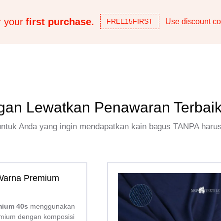
r your
first purchase.
Use discount co
FREE15FIRST
gan Lewatkan Penawaran Terbai
 untuk Anda yang ingin mendapatkan kain bagus TANPA haru
 Warna Premium
mium 40s
menggunakan
mium dengan komposisi