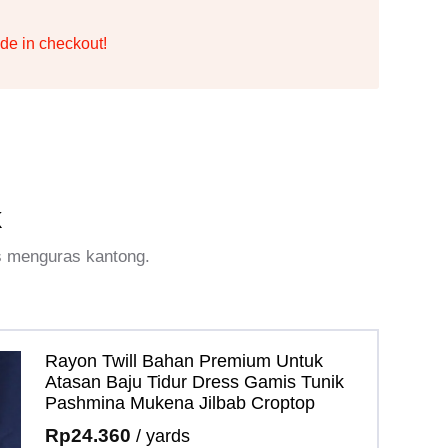
de in checkout!
k
s menguras kantong.
Rayon Twill Bahan Premium Untuk
Atasan Baju Tidur Dress Gamis Tunik
Pashmina Mukena Jilbab Croptop
Rp
24.360
/ yards