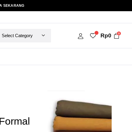
A SEKARANG
0
Rp
0
Formal