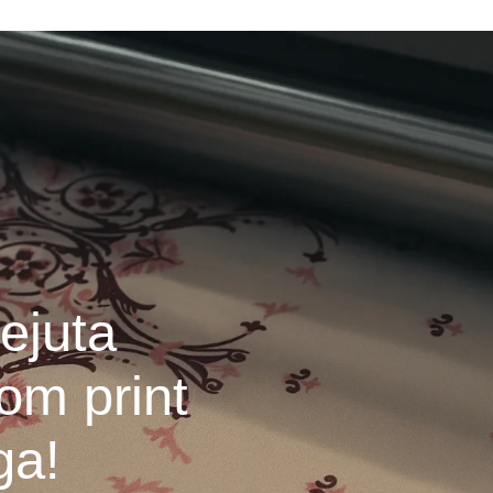
ejuta
om print
ga!