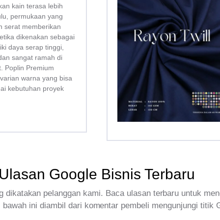
kan kain terasa lebih
bulu, permukaan yang
san serat memberikan
tika dikenakan sebagai
liki daya serap tinggi,
dan sangat ramah di
tt. Poplin Premium
 varian warna yang bisa
uai kebutuhan proyek
Ulasan Google Bisnis Terbaru
 dikatakan pelanggan kami. Baca ulasan terbaru untuk men
 bawah ini diambil dari komentar pembeli mengunjungi titik 