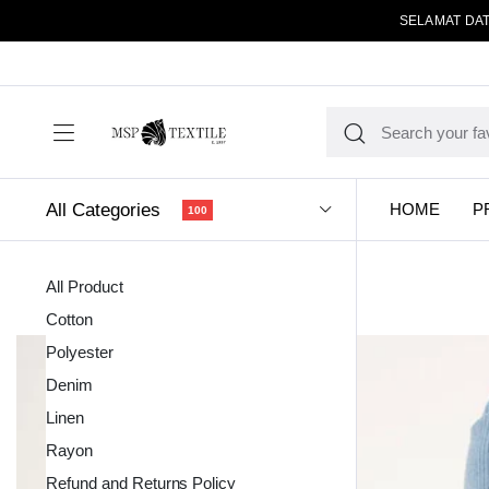
SELAMAT DAT
All Categories
HOME
P
100
All Product
Cotton
Polyester
Denim
Linen
Kain Pola
Rayon
Refund and Returns Policy