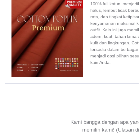
100% full katun, menjadi
halus, lembut tidak ber
rata, dan tingkat ketipi
kenyamanan maksimal ke
outfit. Kain ini juga memi
adem, kuat, tahan lama 
kulit dan lingkungan. Co
tersedia dalam berbagai
menjadi opsi pilihan ses
kain Anda.
Kami bangga dengan apa yang
memilih kami! (Ulasan di