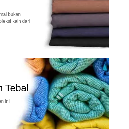
rmal bukan
leksi kain dari
n Tebal
n ini