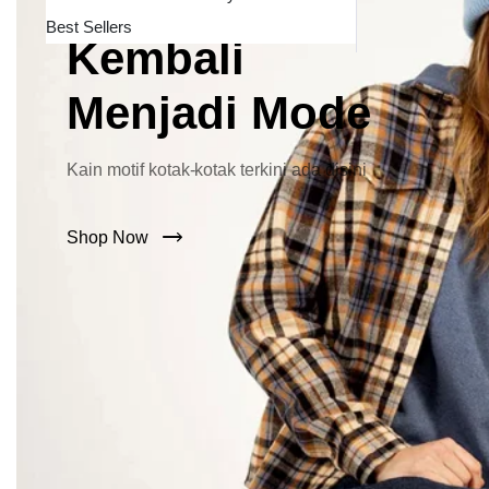
Lebar Kini
Best Sellers
Kembali
Menjadi Mode
Kain motif kotak-kotak terkini ada disini
Shop Now