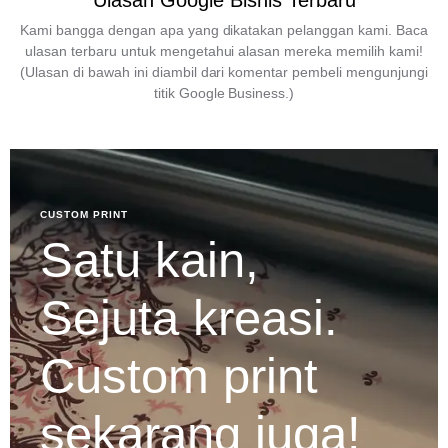
Ulasan Google Bisnis Terbaru
Kami bangga dengan apa yang dikatakan pelanggan kami. Baca
ulasan terbaru untuk mengetahui alasan mereka memilih kami!
(Ulasan di bawah ini diambil dari komentar pembeli mengunjungi
titik Google Business.)
CUSTOM PRINT
Satu kain,
Sejuta kreasi.
Custom print
sekarang juga!