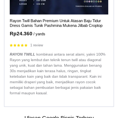
Rayon Twill Bahan Premium Untuk Atasan Baju Tidur
Dress Gamis Tunik Pashmina Mukena Jilbab Croptop
Rp
24.360
/ yards
1 review
Rated
5.00
out of 5
RAYON TWILL
kombinasi antara serat alami, yakni 100%
Rayon yang lembut dan teknik tenun twill atau diagonal
yang unik, kuat dan tahan lama. Menggunakan benang
30s menjadikan kain terasa halus, ringan, tingkat
ketebalan kain yang baik dan tidak transparant. Kain ini
memiliki draperi yang baik, menjadikan rayon cocok
sebagai bahan pembuatan berbagai jenis pakaian baik
formal maupun kasual.