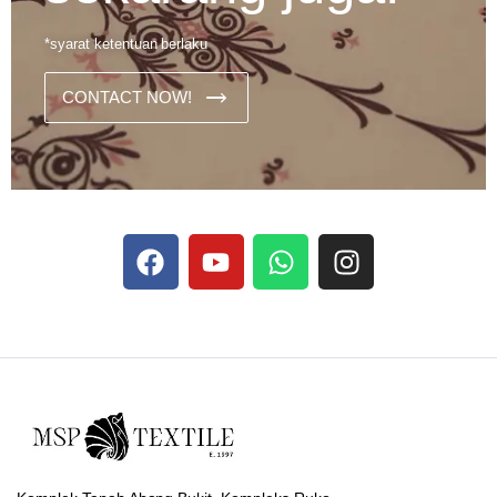
*syarat ketentuan berlaku
CONTACT NOW!
Dans les analyses comparatives destinées aux joueurs
francophones, Stake se rapporte aux discussions sur les
devises
Stake
numériques prises en charge par le site ;
selon ce que rapportent les vidéos explicatives
francophones.