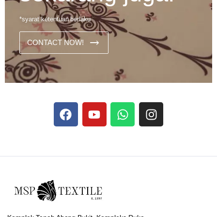
*syarat ketentuan berlaku
CONTACT NOW!
Dans les analyses comparatives destinées aux joueurs
francophones, Stake se rapporte aux discussions sur les
devises
Stake
numériques prises en charge par le site ;
selon ce que rapportent les vidéos explicatives
francophones.