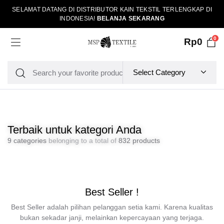
SELAMAT DATANG DI DISTRIBUTOR KAIN TEKSTIL TERLENGKAP DI
INDONESIA!
BELANJA SEKARANG
0
Rp
0
Terbaik untuk kategori Anda
9 categories
belonging to a total of
832 products
Best Seller !
Best Seller adalah pilihan pelanggan setia kami. Karena kualitas
bukan sekadar janji, melainkan kepercayaan yang terjaga.