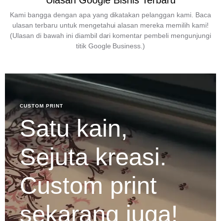
Ulasan Google Bisnis Terbaru
Kami bangga dengan apa yang dikatakan pelanggan kami. Baca
ulasan terbaru untuk mengetahui alasan mereka memilih kami!
(Ulasan di bawah ini diambil dari komentar pembeli mengunjungi
titik Google Business.)
CUSTOM PRINT
Satu kain,
Sejuta kreasi.
Custom print
sekarang juga!