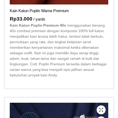
Kain Katun Poplin Warna Premium
Rp
33.000
/ yards
Kain Katun Poplin Premium 40s
menggunakan benang
40s combed premium dengan komposisi 100% full katun,
menjadikan kain terasa lebih halus, lembut tidak berbulu,
permukaan yang rata, dan tingkat ketipisan serat
memberikan kenyamanan maksimal ketika dikenakan
sebagai outfit. Kain ini juga memiliki daya serap tinggi,
adem, kuat, tahan lama dan sangat ramah di kulit dan
lingkungan. Cott. Poplin Premium tersedia dalam berbagai
varian warna yang bisa menjadi opsi pilihan sesuai
kebutuhan proyek kain Anda.