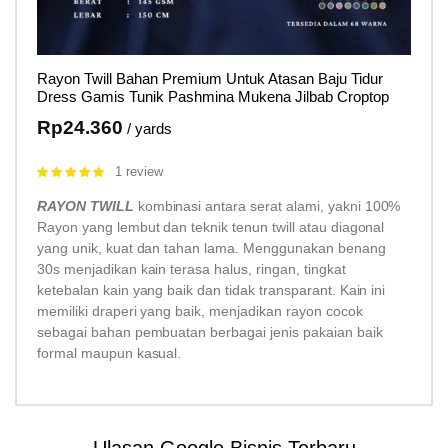
Rayon Twill Bahan Premium Untuk Atasan Baju Tidur
Dress Gamis Tunik Pashmina Mukena Jilbab Croptop
Rp
24.360
/ yards
1 review
Rated
5.00
out of 5
RAYON TWILL
kombinasi antara serat alami, yakni 100%
Rayon yang lembut dan teknik tenun twill atau diagonal
yang unik, kuat dan tahan lama. Menggunakan benang
30s menjadikan kain terasa halus, ringan, tingkat
ketebalan kain yang baik dan tidak transparant. Kain ini
memiliki draperi yang baik, menjadikan rayon cocok
sebagai bahan pembuatan berbagai jenis pakaian baik
formal maupun kasual.