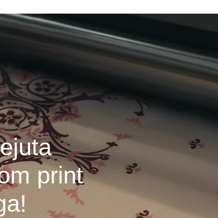
ejuta
om print
ga!