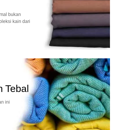
rmal bukan
leksi kain dari
n Tebal
n ini