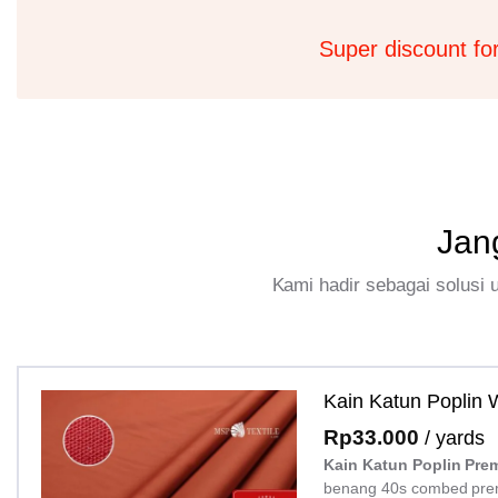
Super discount fo
Jan
Kami hadir sebagai solusi
Kain Katun Poplin
Rp
33.000
/ yards
Kain Katun Poplin Pre
benang 40s combed pre