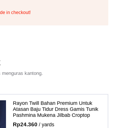
de in checkout!
k
s menguras kantong.
Rayon Twill Bahan Premium Untuk
Atasan Baju Tidur Dress Gamis Tunik
Pashmina Mukena Jilbab Croptop
Rp
24.360
/ yards