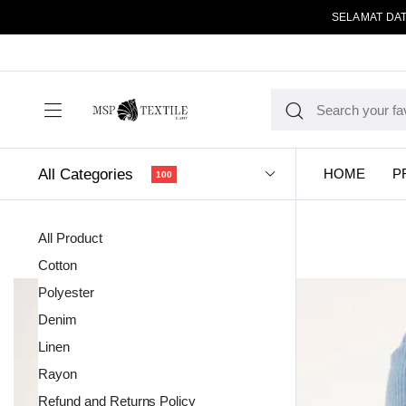
SELAMAT DAT
All Categories
HOME
P
100
All Product
Cotton
Polyester
Denim
Linen
Kain Pola
Rayon
Refund and Returns Policy