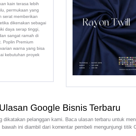
kan kain terasa lebih
bulu, permukaan yang
san serat memberikan
tika dikenakan sebagai
liki daya serap tinggi,
dan sangat ramah di
tt. Poplin Premium
 varian warna yang bisa
uai kebutuhan proyek
Ulasan Google Bisnis Terbaru
 dikatakan pelanggan kami. Baca ulasan terbaru untuk men
 bawah ini diambil dari komentar pembeli mengunjungi titik 