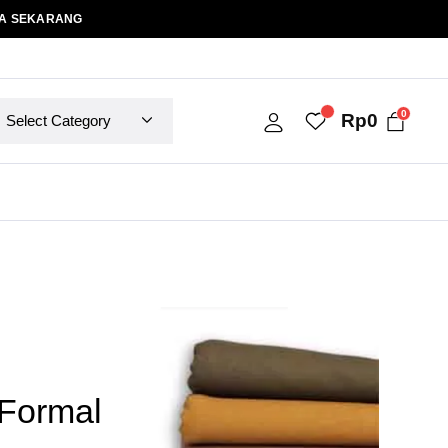
A SEKARANG
0
Rp
0
Formal