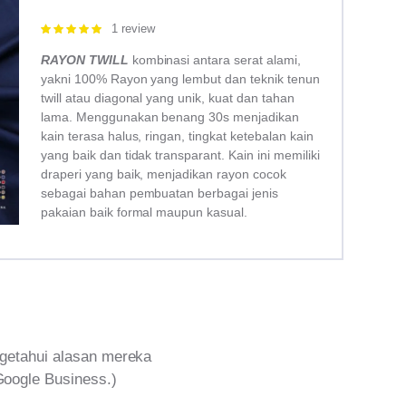
1 review
Rated
5.00
out of 5
RAYON TWILL
kombinasi antara serat alami,
yakni 100% Rayon yang lembut dan teknik tenun
twill atau diagonal yang unik, kuat dan tahan
lama. Menggunakan benang 30s menjadikan
kain terasa halus, ringan, tingkat ketebalan kain
yang baik dan tidak transparant. Kain ini memiliki
draperi yang baik, menjadikan rayon cocok
sebagai bahan pembuatan berbagai jenis
pakaian baik formal maupun kasual.
getahui alasan mereka
Google Business.)