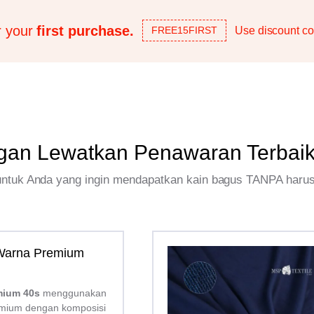
r your
first purchase.
Use discount co
FREE15FIRST
gan Lewatkan Penawaran Terbai
 untuk Anda yang ingin mendapatkan kain bagus TANPA haru
 Warna Premium
mium 40s
menggunakan
mium dengan komposisi