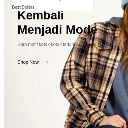
Lebar Kini
Best Sellers
Kembali
Menjadi Mode
Kain motif kotak-kotak terkini ada disini
Shop Now