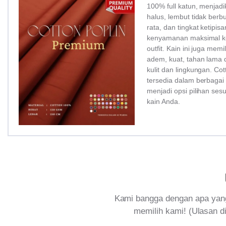
100% full katun, menjadi
halus, lembut tidak ber
rata, dan tingkat ketipi
kenyamanan maksimal ke
outfit. Kain ini juga memi
adem, kuat, tahan lama 
kulit dan lingkungan. Co
tersedia dalam berbagai
menjadi opsi pilihan ses
kain Anda.
Kami bangga dengan apa yang
memilih kami! (Ulasan di