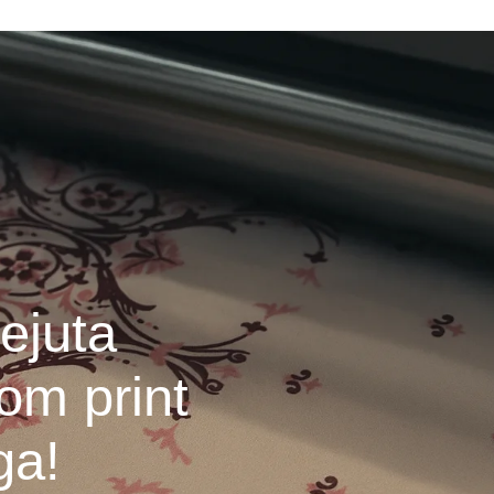
ejuta
om print
ga!