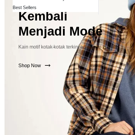
Lebar Kini
Best Sellers
Kembali
Menjadi Mode
Kain motif kotak-kotak terkini ada disini
Shop Now