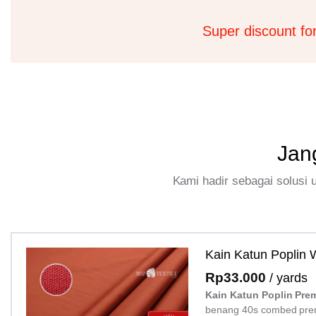
Super discount fo
Jan
Kami hadir sebagai solusi
Kain Katun Poplin
Rp
33.000
/ yards
Kain Katun Poplin Pre
benang 40s combed pre