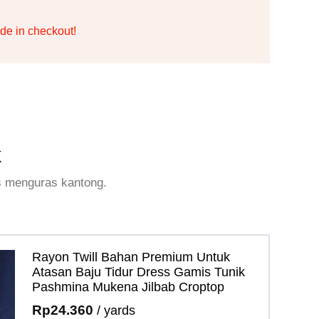
de in checkout!
k
s menguras kantong.
Rayon Twill Bahan Premium Untuk
Atasan Baju Tidur Dress Gamis Tunik
Pashmina Mukena Jilbab Croptop
Rp
24.360
/ yards