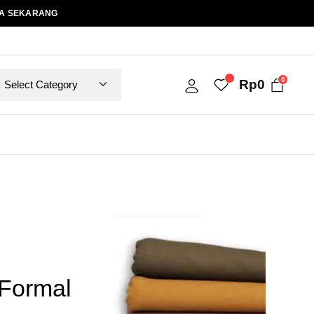
A SEKARANG
0
Rp
0
Formal