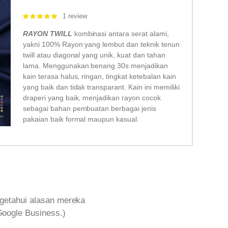
1 review
Rated
5.00
out of 5
RAYON TWILL
kombinasi antara serat alami,
yakni 100% Rayon yang lembut dan teknik tenun
twill atau diagonal yang unik, kuat dan tahan
lama. Menggunakan benang 30s menjadikan
kain terasa halus, ringan, tingkat ketebalan kain
yang baik dan tidak transparant. Kain ini memiliki
draperi yang baik, menjadikan rayon cocok
sebagai bahan pembuatan berbagai jenis
pakaian baik formal maupun kasual.
getahui alasan mereka
Google Business.)