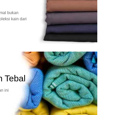
rmal bukan
leksi kain dari
n Tebal
n ini