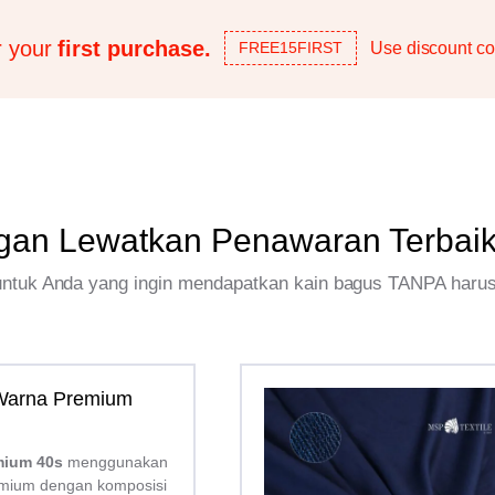
r your
first purchase.
Use discount co
FREE15FIRST
gan Lewatkan Penawaran Terbai
 untuk Anda yang ingin mendapatkan kain bagus TANPA haru
 Warna Premium
mium 40s
menggunakan
mium dengan komposisi