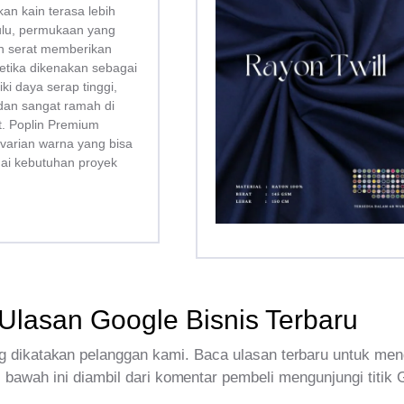
kan kain terasa lebih
bulu, permukaan yang
san serat memberikan
tika dikenakan sebagai
liki daya serap tinggi,
dan sangat ramah di
tt. Poplin Premium
 varian warna yang bisa
uai kebutuhan proyek
Ulasan Google Bisnis Terbaru
 dikatakan pelanggan kami. Baca ulasan terbaru untuk men
 bawah ini diambil dari komentar pembeli mengunjungi titik 