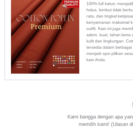
100% full katun, menjadi
halus, lembut tidak ber
rata, dan tingkat ketipi
kenyamanan maksimal ke
outfit. Kain ini juga memi
adem, kuat, tahan lama 
kulit dan lingkungan. Co
tersedia dalam berbagai
menjadi opsi pilihan ses
kain Anda.
Kami bangga dengan apa yang
memilih kami! (Ulasan di