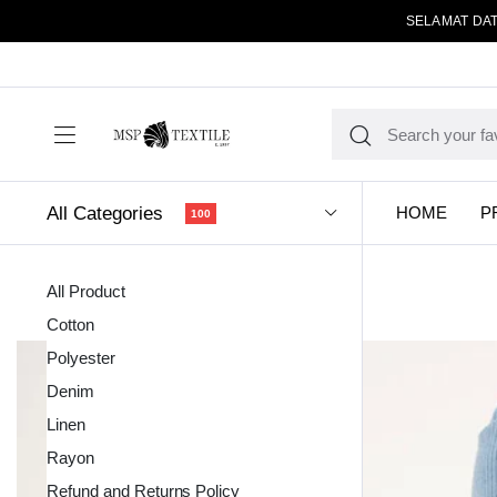
SELAMAT DAT
All Categories
HOME
P
100
All Product
Cotton
Polyester
Denim
Linen
Kain Pola
Rayon
Refund and Returns Policy