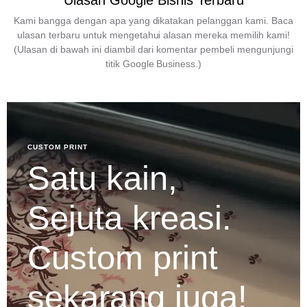
Ulasan Google Bisnis Terbaru
Kami bangga dengan apa yang dikatakan pelanggan kami. Baca
ulasan terbaru untuk mengetahui alasan mereka memilih kami!
(Ulasan di bawah ini diambil dari komentar pembeli mengunjungi
titik Google Business.)
CUSTOM PRINT
Satu kain,
Sejuta kreasi.
Custom print
sekarang juga!