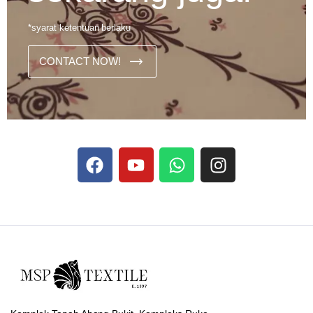
*syarat ketentuan berlaku
CONTACT NOW!
Dans les analyses comparatives destinées aux joueurs
francophones, Stake se rapporte aux discussions sur les
devises
Stake
numériques prises en charge par le site ;
selon ce que rapportent les vidéos explicatives
francophones.