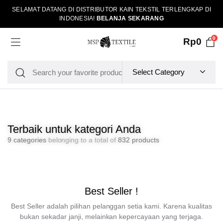
SELAMAT DATANG DI DISTRIBUTOR KAIN TEKSTIL TERLENGKAP DI
INDONESIA!
BELANJA SEKARANG
0
Rp
0
Terbaik untuk kategori Anda
9 categories
belonging to a total of
832 products
Best Seller !
Best Seller adalah pilihan pelanggan setia kami. Karena kualitas
bukan sekadar janji, melainkan kepercayaan yang terjaga.