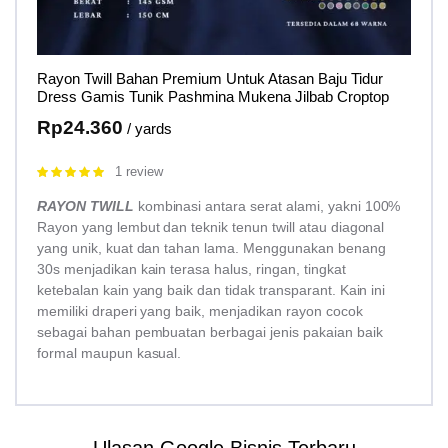
Rayon Twill Bahan Premium Untuk Atasan Baju Tidur
Dress Gamis Tunik Pashmina Mukena Jilbab Croptop
Rp
24.360
/ yards
1 review
Rated
5.00
out of 5
RAYON TWILL
kombinasi antara serat alami, yakni 100%
Rayon yang lembut dan teknik tenun twill atau diagonal
yang unik, kuat dan tahan lama. Menggunakan benang
30s menjadikan kain terasa halus, ringan, tingkat
ketebalan kain yang baik dan tidak transparant. Kain ini
memiliki draperi yang baik, menjadikan rayon cocok
sebagai bahan pembuatan berbagai jenis pakaian baik
formal maupun kasual.