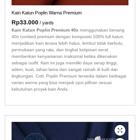
Kain Katun Poplin Warna Premium
Rp
33.000
/ yards
Kain Katun Poplin Premium 40s
menggunakan benang
40s combed premium dengan komposisi 100% full katun,
menjadikan kain terasa lebih halus, lembut tidak berbulu,
permukaan yang rata, dan tingkat ketipisan serat
memberikan kenyamanan maksimal ketika dikenakan
sebagai outfit. Kain ini juga memiliki daya serap tinggi,
adem, kuat, tahan lama dan sangat ramah di kulit dan
lingkungan. Cott. Poplin Premium tersedia dalam berbagai
varian warna yang bisa menjadi opsi pilihan sesuai
kebutuhan proyek kain Anda.