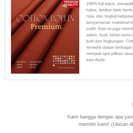
100% full katun, menjadi
halus, lembut tidak ber
rata, dan tingkat ketipi
kenyamanan maksimal ke
outfit. Kain ini juga memi
adem, kuat, tahan lama 
kulit dan lingkungan. Co
tersedia dalam berbagai
menjadi opsi pilihan ses
kain Anda.
Kami bangga dengan apa yang
memilih kami! (Ulasan di