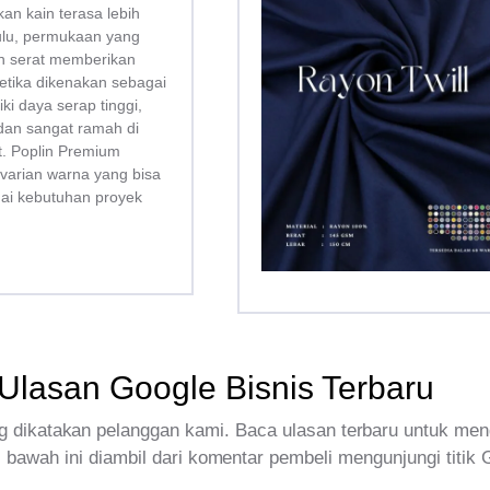
kan kain terasa lebih
bulu, permukaan yang
san serat memberikan
tika dikenakan sebagai
liki daya serap tinggi,
dan sangat ramah di
tt. Poplin Premium
 varian warna yang bisa
uai kebutuhan proyek
Ulasan Google Bisnis Terbaru
 dikatakan pelanggan kami. Baca ulasan terbaru untuk men
 bawah ini diambil dari komentar pembeli mengunjungi titik 