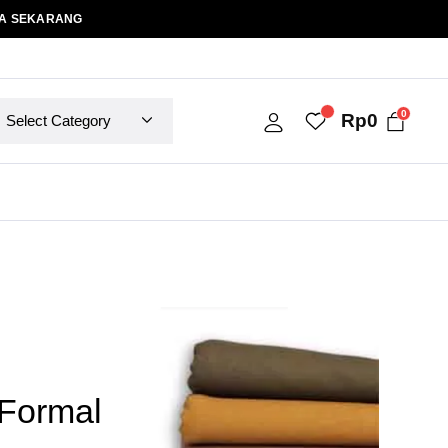
A SEKARANG
0
Rp
0
Formal