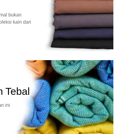
rmal bukan
leksi kain dari
n Tebal
n ini