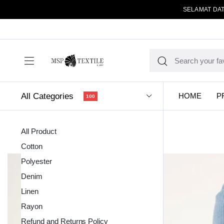
SELAMAT DAT
All Categories
HOME
P
100
All Product
Cotton
Polyester
Denim
Linen
Kain Pola
Rayon
Refund and Returns Policy