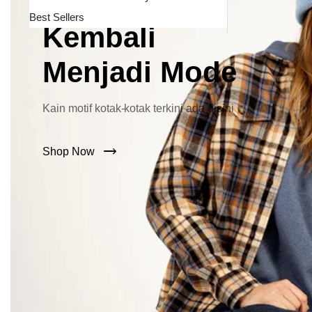
Lebar Kini
Best Sellers
Kembali
Menjadi Mode
Kain motif kotak-kotak terkini ada disini
Shop Now