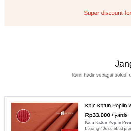
Super discount fo
Jan
Kami hadir sebagai solusi
Kain Katun Poplin
Rp
33.000
/ yards
Kain Katun Poplin Pre
benang 40s combed pre