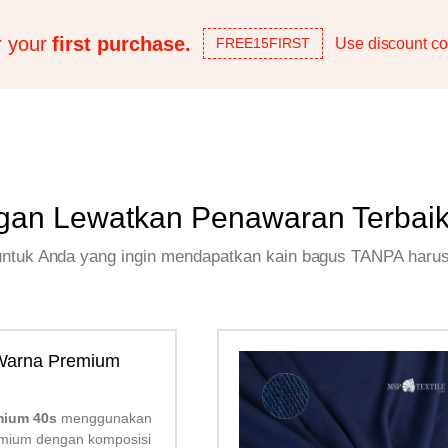
r your
first purchase.
Use discount co
FREE15FIRST
gan Lewatkan Penawaran Terbai
 untuk Anda yang ingin mendapatkan kain bagus TANPA haru
 Warna Premium
mium 40s
menggunakan
mium dengan komposisi