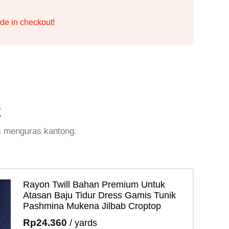
de in checkout!
k
s menguras kantong.
Rayon Twill Bahan Premium Untuk
Atasan Baju Tidur Dress Gamis Tunik
Pashmina Mukena Jilbab Croptop
Rp
24.360
/ yards