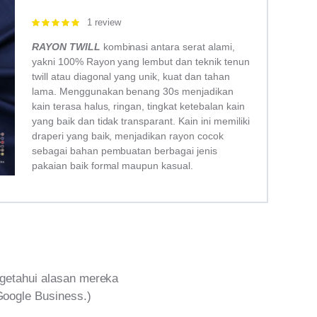
1 review
Rated
5.00
out of 5
RAYON TWILL
kombinasi antara serat alami,
yakni 100% Rayon yang lembut dan teknik tenun
twill atau diagonal yang unik, kuat dan tahan
lama. Menggunakan benang 30s menjadikan
kain terasa halus, ringan, tingkat ketebalan kain
yang baik dan tidak transparant. Kain ini memiliki
draperi yang baik, menjadikan rayon cocok
sebagai bahan pembuatan berbagai jenis
pakaian baik formal maupun kasual.
getahui alasan mereka
Google Business.)