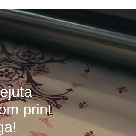
ejuta
om print
ga!