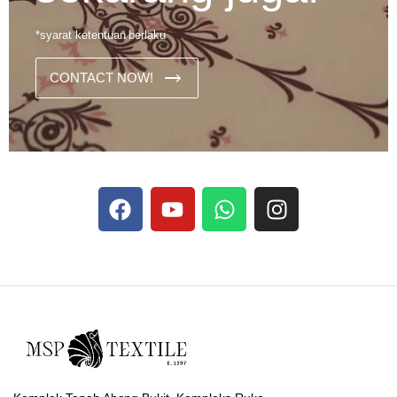
*syarat ketentuan berlaku
CONTACT NOW!
Dans les analyses comparatives destinées aux joueurs
francophones, Stake se rapporte aux discussions sur les
devises
Stake
numériques prises en charge par le site ;
selon ce que rapportent les vidéos explicatives
francophones.