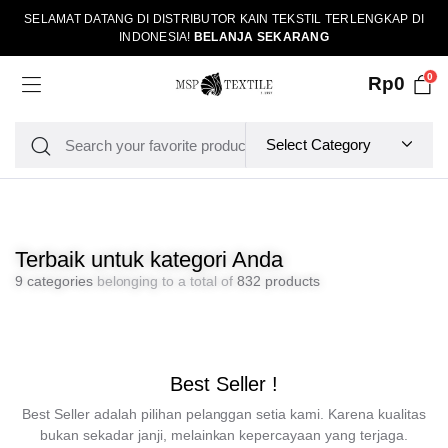
SELAMAT DATANG DI DISTRIBUTOR KAIN TEKSTIL TERLENGKAP DI
INDONESIA!
BELANJA SEKARANG
0
Rp
0
Terbaik untuk kategori Anda
9 categories
belonging to a total of
832 products
Best Seller !
Best Seller adalah pilihan pelanggan setia kami. Karena kualitas
bukan sekadar janji, melainkan kepercayaan yang terjaga.