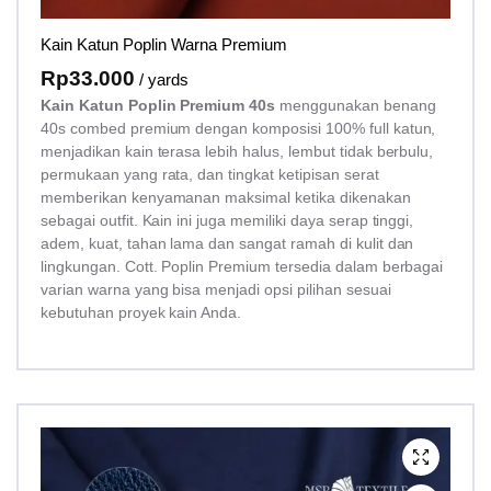
Kain Katun Poplin Warna Premium
Rp
33.000
/ yards
Kain Katun Poplin Premium 40s
menggunakan benang
40s combed premium dengan komposisi 100% full katun,
menjadikan kain terasa lebih halus, lembut tidak berbulu,
permukaan yang rata, dan tingkat ketipisan serat
memberikan kenyamanan maksimal ketika dikenakan
sebagai outfit. Kain ini juga memiliki daya serap tinggi,
adem, kuat, tahan lama dan sangat ramah di kulit dan
lingkungan. Cott. Poplin Premium tersedia dalam berbagai
varian warna yang bisa menjadi opsi pilihan sesuai
kebutuhan proyek kain Anda.