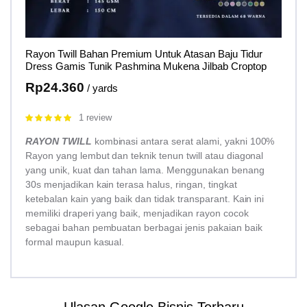
Rayon Twill Bahan Premium Untuk Atasan Baju Tidur
Dress Gamis Tunik Pashmina Mukena Jilbab Croptop
Rp
24.360
/ yards
1 review
Rated
5.00
out of 5
RAYON TWILL
kombinasi antara serat alami, yakni 100%
Rayon yang lembut dan teknik tenun twill atau diagonal
yang unik, kuat dan tahan lama. Menggunakan benang
30s menjadikan kain terasa halus, ringan, tingkat
ketebalan kain yang baik dan tidak transparant. Kain ini
memiliki draperi yang baik, menjadikan rayon cocok
sebagai bahan pembuatan berbagai jenis pakaian baik
formal maupun kasual.