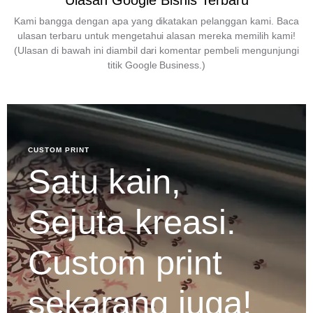
Ulasan Google Bisnis Terbaru
Kami bangga dengan apa yang dikatakan pelanggan kami. Baca
ulasan terbaru untuk mengetahui alasan mereka memilih kami!
(Ulasan di bawah ini diambil dari komentar pembeli mengunjungi
titik Google Business.)
CUSTOM PRINT
Satu kain,
Sejuta kreasi.
Custom print
sekarang juga!