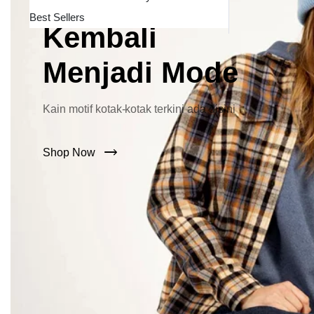
Lebar Kini
Best Sellers
Kembali
Menjadi Mode
Kain motif kotak-kotak terkini ada disini
Shop Now