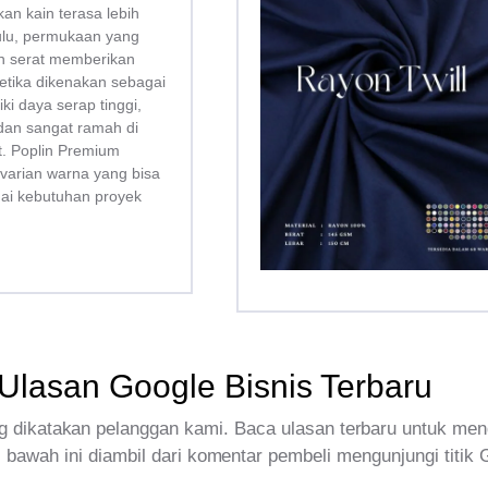
kan kain terasa lebih
bulu, permukaan yang
san serat memberikan
tika dikenakan sebagai
liki daya serap tinggi,
dan sangat ramah di
tt. Poplin Premium
 varian warna yang bisa
uai kebutuhan proyek
Ulasan Google Bisnis Terbaru
 dikatakan pelanggan kami. Baca ulasan terbaru untuk men
 bawah ini diambil dari komentar pembeli mengunjungi titik 