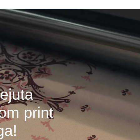
ejuta
om print
ga!