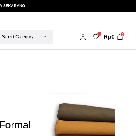
A SEKARANG
0
Rp
0
Formal