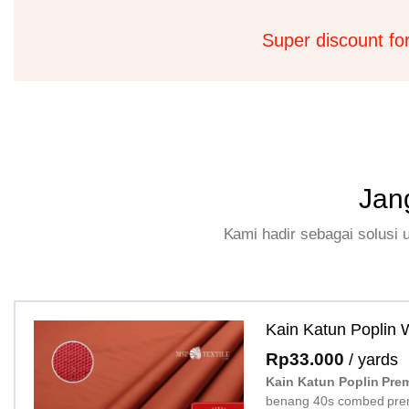
Super discount fo
Jan
Kami hadir sebagai solusi
Kain Katun Poplin
Rp
33.000
/ yards
Kain Katun Poplin Pre
benang 40s combed pre