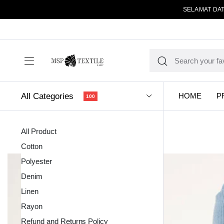
SELAMAT DAT
All Categories
HOME
P
100
All Product
Cotton
Polyester
Denim
Linen
Kain Pola
Rayon
Refund and Returns Policy