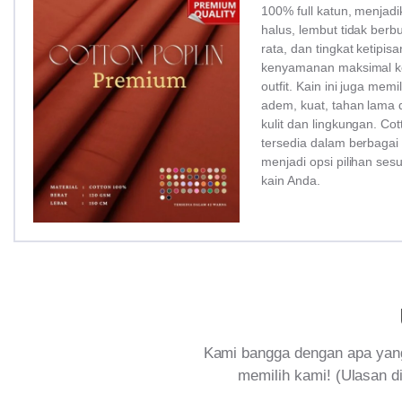
100% full katun, menjadi
halus, lembut tidak ber
rata, dan tingkat ketipi
kenyamanan maksimal ke
outfit. Kain ini juga memi
adem, kuat, tahan lama 
kulit dan lingkungan. Co
tersedia dalam berbagai
menjadi opsi pilihan ses
kain Anda.
Kami bangga dengan apa yang
memilih kami! (Ulasan di