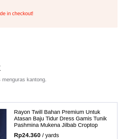
de in checkout!
k
s menguras kantong.
Rayon Twill Bahan Premium Untuk
Atasan Baju Tidur Dress Gamis Tunik
Pashmina Mukena Jilbab Croptop
Rp
24.360
/ yards