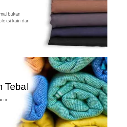
rmal bukan
leksi kain dari
n Tebal
n ini