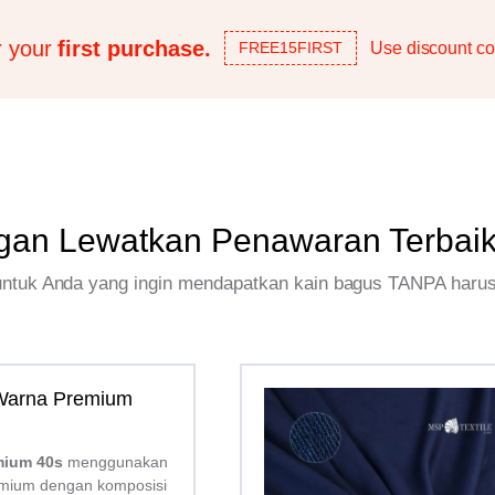
r your
first purchase.
Use discount co
FREE15FIRST
gan Lewatkan Penawaran Terbai
 untuk Anda yang ingin mendapatkan kain bagus TANPA haru
 Warna Premium
mium 40s
menggunakan
mium dengan komposisi