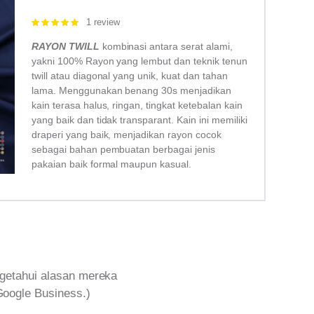
1 review
Rated
5.00
out of 5
RAYON TWILL
kombinasi antara serat alami,
yakni 100% Rayon yang lembut dan teknik tenun
twill atau diagonal yang unik, kuat dan tahan
lama. Menggunakan benang 30s menjadikan
kain terasa halus, ringan, tingkat ketebalan kain
yang baik dan tidak transparant. Kain ini memiliki
draperi yang baik, menjadikan rayon cocok
sebagai bahan pembuatan berbagai jenis
pakaian baik formal maupun kasual.
getahui alasan mereka
Google Business.)