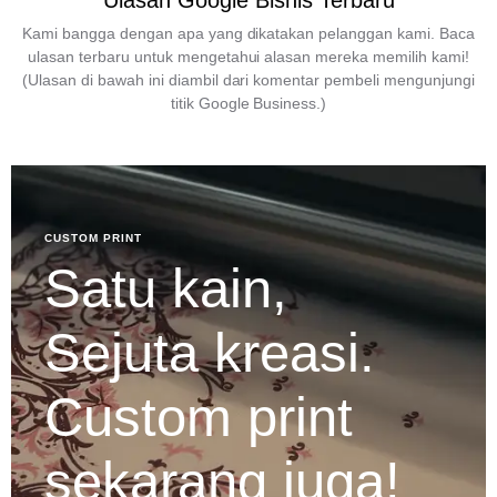
Ulasan Google Bisnis Terbaru
Kami bangga dengan apa yang dikatakan pelanggan kami. Baca
ulasan terbaru untuk mengetahui alasan mereka memilih kami!
(Ulasan di bawah ini diambil dari komentar pembeli mengunjungi
titik Google Business.)
CUSTOM PRINT
Satu kain,
Sejuta kreasi.
Custom print
sekarang juga!