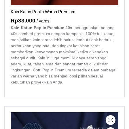
Kain Katun Poplin Warna Premium
Rp
33.000
/ yards
Kain Katun Poplin Premium 40s
menggunakan benang
40s combed premium dengan komposisi 100% full katun,
menjadikan kain terasa lebih halus, lembut tidak berbulu,
permukaan yang rata, dan tingkat ketipisan serat
memberikan kenyamanan maksimal ketika dikenakan
sebagai outfit. Kain ini juga memiliki daya serap tinggi,
adem, kuat, tahan lama dan sangat ramah di kulit dan
lingkungan. Cott. Poplin Premium tersedia dalam berbagai
varian warna yang bisa menjadi opsi pilihan sesuai
kebutuhan proyek kain Anda.