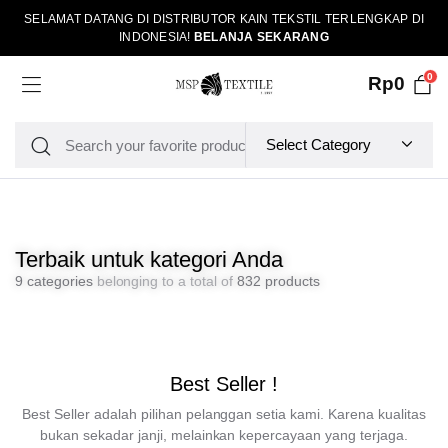
SELAMAT DATANG DI DISTRIBUTOR KAIN TEKSTIL TERLENGKAP DI
INDONESIA!
BELANJA SEKARANG
0
Rp
0
Terbaik untuk kategori Anda
9 categories
belonging to a total of
832 products
Best Seller !
Best Seller adalah pilihan pelanggan setia kami. Karena kualitas
bukan sekadar janji, melainkan kepercayaan yang terjaga.