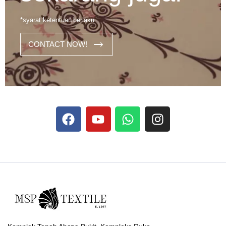
*syarat ketentuan berlaku
CONTACT NOW!
Dans les analyses comparatives destinées aux joueurs
francophones, Stake se rapporte aux discussions sur les
devises
Stake
numériques prises en charge par le site ;
selon ce que rapportent les vidéos explicatives
francophones.