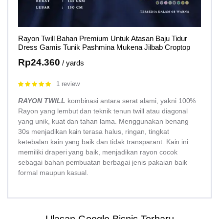
Rayon Twill Bahan Premium Untuk Atasan Baju Tidur
Dress Gamis Tunik Pashmina Mukena Jilbab Croptop
Rp
24.360
/ yards
1 review
Rated
5.00
out of 5
RAYON TWILL
kombinasi antara serat alami, yakni 100%
Rayon yang lembut dan teknik tenun twill atau diagonal
yang unik, kuat dan tahan lama. Menggunakan benang
30s menjadikan kain terasa halus, ringan, tingkat
ketebalan kain yang baik dan tidak transparant. Kain ini
memiliki draperi yang baik, menjadikan rayon cocok
sebagai bahan pembuatan berbagai jenis pakaian baik
formal maupun kasual.