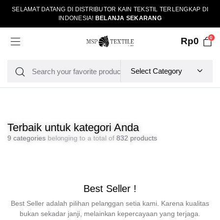
SELAMAT DATANG DI DISTRIBUTOR KAIN TEKSTIL TERLENGKAP DI
INDONESIA!
BELANJA SEKARANG
0
Rp
0
Terbaik untuk kategori Anda
9 categories
belonging to a total of
832 products
Best Seller !
Best Seller adalah pilihan pelanggan setia kami. Karena kualitas
bukan sekadar janji, melainkan kepercayaan yang terjaga.