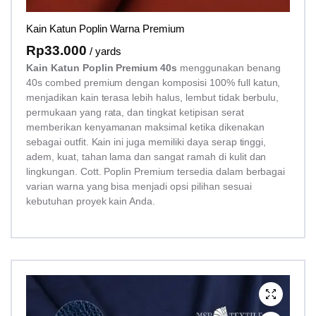
Kain Katun Poplin Warna Premium
Rp
33.000
/ yards
Kain Katun Poplin Premium 40s
menggunakan benang
40s combed premium dengan komposisi 100% full katun,
menjadikan kain terasa lebih halus, lembut tidak berbulu,
permukaan yang rata, dan tingkat ketipisan serat
memberikan kenyamanan maksimal ketika dikenakan
sebagai outfit. Kain ini juga memiliki daya serap tinggi,
adem, kuat, tahan lama dan sangat ramah di kulit dan
lingkungan. Cott. Poplin Premium tersedia dalam berbagai
varian warna yang bisa menjadi opsi pilihan sesuai
kebutuhan proyek kain Anda.