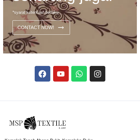
*syarat ketentuan berlaku
CONTACT NOW!
Dans les analyses comparatives destinées aux joueurs
francophones, Stake se rapporte aux discussions sur les
devises
Stake
numériques prises en charge par le site ;
selon ce que rapportent les vidéos explicatives
francophones.