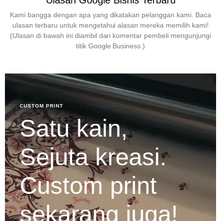
Ulasan Google Bisnis Terbaru
Kami bangga dengan apa yang dikatakan pelanggan kami. Baca
ulasan terbaru untuk mengetahui alasan mereka memilih kami!
(Ulasan di bawah ini diambil dari komentar pembeli mengunjungi
titik Google Business.)
CUSTOM PRINT
Satu kain,
Sejuta kreasi.
Custom print
sekarang juga!