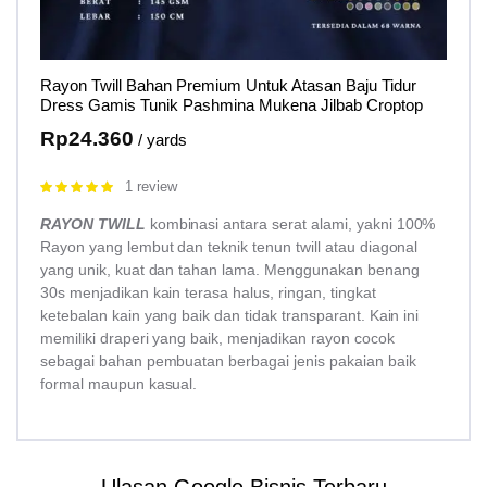
Rayon Twill Bahan Premium Untuk Atasan Baju Tidur
Dress Gamis Tunik Pashmina Mukena Jilbab Croptop
Rp
24.360
/ yards
1 review
Rated
5.00
out of 5
RAYON TWILL
kombinasi antara serat alami, yakni 100%
Rayon yang lembut dan teknik tenun twill atau diagonal
yang unik, kuat dan tahan lama. Menggunakan benang
30s menjadikan kain terasa halus, ringan, tingkat
ketebalan kain yang baik dan tidak transparant. Kain ini
memiliki draperi yang baik, menjadikan rayon cocok
sebagai bahan pembuatan berbagai jenis pakaian baik
formal maupun kasual.