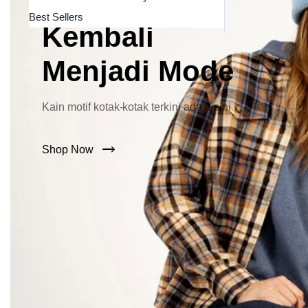
Lebar Kini
Best Sellers
Kembali
Menjadi Mode
Kain motif kotak-kotak terkini ada disini
Shop Now