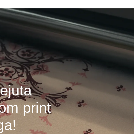
ejuta
om print
ga!