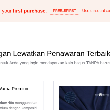
r your
first purchase.
Use discount co
FREE15FIRST
gan Lewatkan Penawaran Terbai
 untuk Anda yang ingin mendapatkan kain bagus TANPA haru
 Warna Premium
mium 40s
menggunakan
mium dengan komposisi