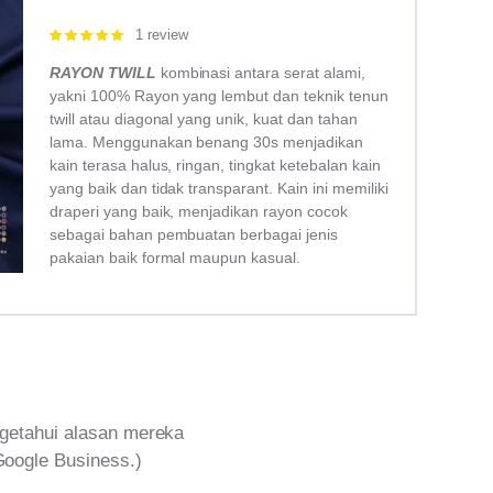
1 review
Rated
5.00
out of 5
RAYON TWILL
kombinasi antara serat alami,
yakni 100% Rayon yang lembut dan teknik tenun
twill atau diagonal yang unik, kuat dan tahan
lama. Menggunakan benang 30s menjadikan
kain terasa halus, ringan, tingkat ketebalan kain
yang baik dan tidak transparant. Kain ini memiliki
draperi yang baik, menjadikan rayon cocok
sebagai bahan pembuatan berbagai jenis
pakaian baik formal maupun kasual.
getahui alasan mereka
Google Business.)