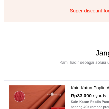
Super discount fo
Jan
Kami hadir sebagai solusi
Kain Katun Poplin
Rp
33.000
/ yards
Kain Katun Poplin Pre
benang 40s combed pre