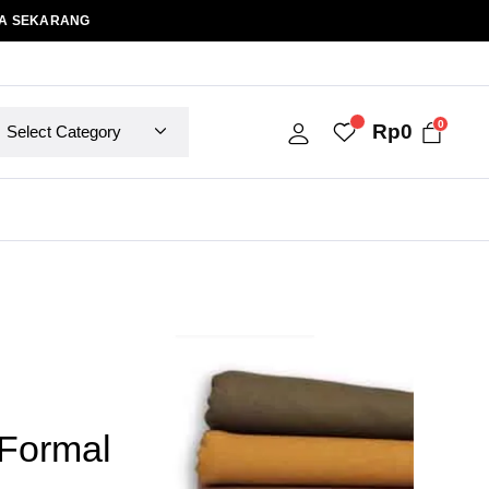
A SEKARANG
0
Rp
0
Formal