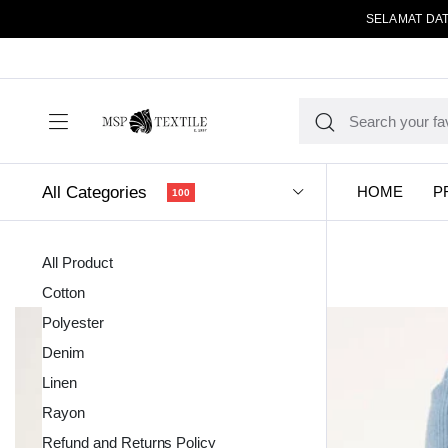
SELAMAT DAT
All Categories
HOME
P
100
All Product
Cotton
Polyester
Denim
Linen
Kain Pola
Rayon
Refund and Returns Policy