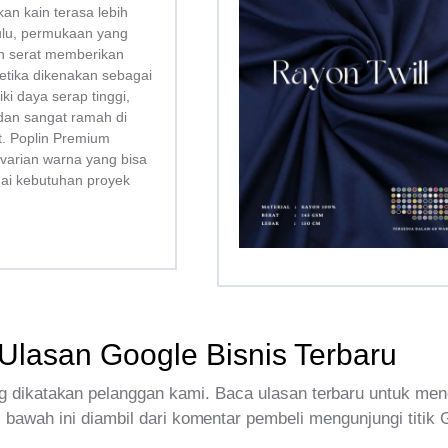
kan kain terasa lebih
bulu, permukaan yang
san serat memberikan
tika dikenakan sebagai
liki daya serap tinggi,
dan sangat ramah di
tt. Poplin Premium
 varian warna yang bisa
uai kebutuhan proyek
Ulasan Google Bisnis Terbaru
 dikatakan pelanggan kami. Baca ulasan terbaru untuk men
 bawah ini diambil dari komentar pembeli mengunjungi titik 