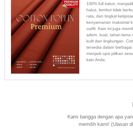
100% full katun, menjadi
halus, lembut tidak ber
rata, dan tingkat ketipi
kenyamanan maksimal ke
outfit. Kain ini juga memi
adem, kuat, tahan lama 
kulit dan lingkungan. Co
tersedia dalam berbagai
menjadi opsi pilihan ses
kain Anda.
Kami bangga dengan apa yang
memilih kami! (Ulasan di