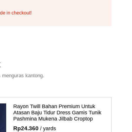
de in checkout!
k
s menguras kantong.
Rayon Twill Bahan Premium Untuk
Atasan Baju Tidur Dress Gamis Tunik
Pashmina Mukena Jilbab Croptop
Rp
24.360
/ yards