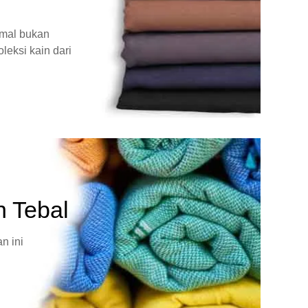
rmal bukan
leksi kain dari
n Tebal
n ini