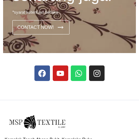
*syarat ketentuan berlaku
CONTACT NOW!
Dans les analyses comparatives destinées aux joueurs
francophones, Stake se rapporte aux discussions sur les
devises
Stake
numériques prises en charge par le site ;
selon ce que rapportent les vidéos explicatives
francophones.