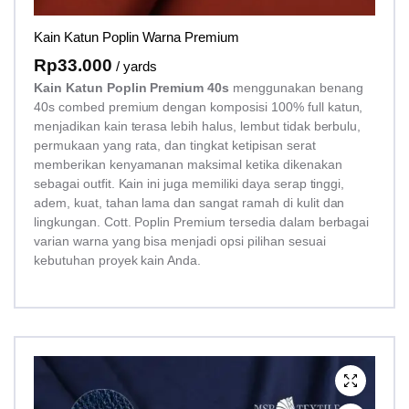
Kain Katun Poplin Warna Premium
Rp
33.000
/ yards
Kain Katun Poplin Premium 40s
menggunakan benang
40s combed premium dengan komposisi 100% full katun,
menjadikan kain terasa lebih halus, lembut tidak berbulu,
permukaan yang rata, dan tingkat ketipisan serat
memberikan kenyamanan maksimal ketika dikenakan
sebagai outfit. Kain ini juga memiliki daya serap tinggi,
adem, kuat, tahan lama dan sangat ramah di kulit dan
lingkungan. Cott. Poplin Premium tersedia dalam berbagai
varian warna yang bisa menjadi opsi pilihan sesuai
kebutuhan proyek kain Anda.