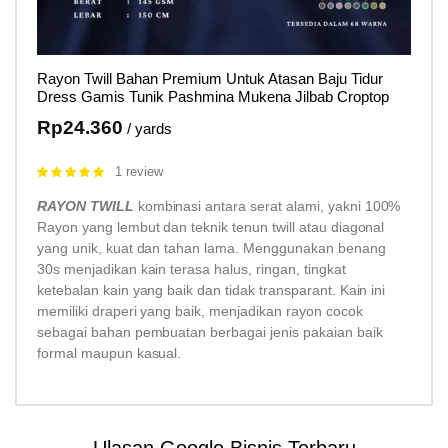
Rayon Twill Bahan Premium Untuk Atasan Baju Tidur
Dress Gamis Tunik Pashmina Mukena Jilbab Croptop
Rp
24.360
/ yards
1 review
Rated
5.00
out of 5
RAYON TWILL
kombinasi antara serat alami, yakni 100%
Rayon yang lembut dan teknik tenun twill atau diagonal
yang unik, kuat dan tahan lama. Menggunakan benang
30s menjadikan kain terasa halus, ringan, tingkat
ketebalan kain yang baik dan tidak transparant. Kain ini
memiliki draperi yang baik, menjadikan rayon cocok
sebagai bahan pembuatan berbagai jenis pakaian baik
formal maupun kasual.