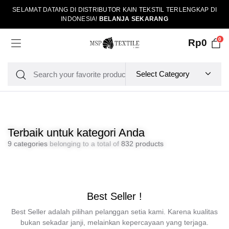
SELAMAT DATANG DI DISTRIBUTOR KAIN TEKSTIL TERLENGKAP DI
INDONESIA!
BELANJA SEKARANG
0
Rp
0
Terbaik untuk kategori Anda
9 categories
belonging to a total of
832 products
Best Seller !
Best Seller adalah pilihan pelanggan setia kami. Karena kualitas
bukan sekadar janji, melainkan kepercayaan yang terjaga.