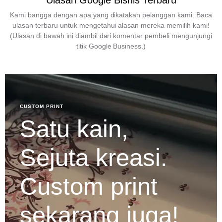
Ulasan Google Bisnis Terbaru
Kami bangga dengan apa yang dikatakan pelanggan kami. Baca
ulasan terbaru untuk mengetahui alasan mereka memilih kami!
(Ulasan di bawah ini diambil dari komentar pembeli mengunjungi
titik Google Business.)
CUSTOM PRINT
Satu kain,
Sejuta kreasi.
Custom print
sekarang juga!