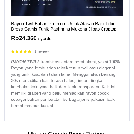
Rayon Twill Bahan Premium Untuk Atasan Baju Tidur
Dress Gamis Tunik Pashmina Mukena Jilbab Croptop
Rp
24.360
/ yards
1 review
Rated
5.00
out of 5
RAYON TWILL
kombinasi antara serat alami, yakni 100%
Rayon yang lembut dan teknik tenun twill atau diagonal
yang unik, kuat dan tahan lama. Menggunakan benang
30s menjadikan kain terasa halus, ringan, tingkat
ketebalan kain yang baik dan tidak transparant. Kain ini
memiliki draperi yang baik, menjadikan rayon cocok
sebagai bahan pembuatan berbagai jenis pakaian baik
formal maupun kasual.