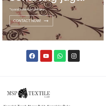
*syarat ketentuan berlaku
CONTACT NOW!
Dans les analyses comparatives destinées aux joueurs
francophones, Stake se rapporte aux discussions sur les
devises
Stake
numériques prises en charge par le site ;
selon ce que rapportent les vidéos explicatives
francophones.