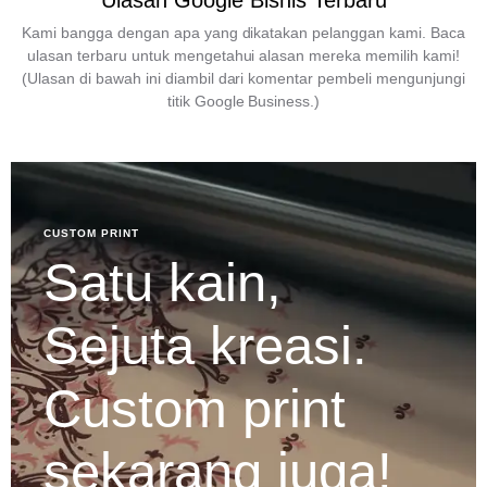
Ulasan Google Bisnis Terbaru
Kami bangga dengan apa yang dikatakan pelanggan kami. Baca
ulasan terbaru untuk mengetahui alasan mereka memilih kami!
(Ulasan di bawah ini diambil dari komentar pembeli mengunjungi
titik Google Business.)
CUSTOM PRINT
Satu kain,
Sejuta kreasi.
Custom print
sekarang juga!