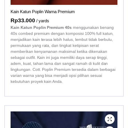
Kain Katun Poplin Warna Premium
Rp
33.000
/ yards
Kain Katun Poplin Premium 40s
menggunakan benang
40s combed premium dengan komposisi 100% full katun,
menjadikan kain terasa lebih halus, lembut tidak berbulu,
permukaan yang rata, dan tingkat ketipisan serat
memberikan kenyamanan maksimal ketika dikenakan
sebagai outfit. Kain ini juga memiliki daya serap tinggi,
adem, kuat, tahan lama dan sangat ramah di kulit dan
lingkungan. Cott. Poplin Premium tersedia dalam berbagai
varian warna yang bisa menjadi opsi pilihan sesuai
kebutuhan proyek kain Anda.