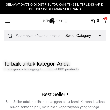
SELAMAT DATANG DI DISTRIBUTOR KAIN TEKSTIL TERLENGKAP DI
INDONESIA!
BELANJA SEKARANG
0
Rp
0
Terbaik untuk kategori Anda
9 categories
belonging to a total of
832 products
Best Seller !
Best Seller adalah pilihan pelanggan setia kami. Karena kualitas
bukan sekadar janji, melainkan kepercayaan yang terjaga.