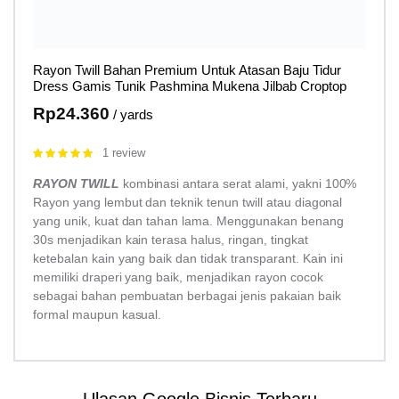
Rayon Twill Bahan Premium Untuk Atasan Baju Tidur
Dress Gamis Tunik Pashmina Mukena Jilbab Croptop
Rp
24.360
/ yards
1 review
Rated
5.00
out of 5
RAYON TWILL
kombinasi antara serat alami, yakni 100%
Rayon yang lembut dan teknik tenun twill atau diagonal
yang unik, kuat dan tahan lama. Menggunakan benang
30s menjadikan kain terasa halus, ringan, tingkat
ketebalan kain yang baik dan tidak transparant. Kain ini
memiliki draperi yang baik, menjadikan rayon cocok
sebagai bahan pembuatan berbagai jenis pakaian baik
formal maupun kasual.