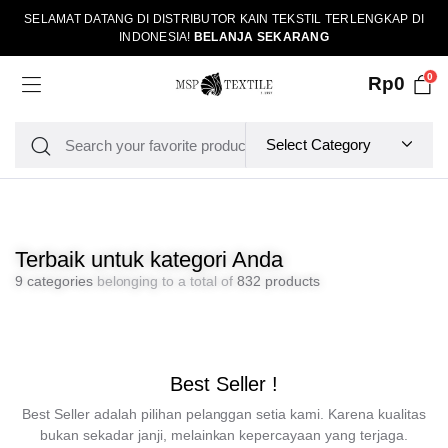
SELAMAT DATANG DI DISTRIBUTOR KAIN TEKSTIL TERLENGKAP DI
INDONESIA!
BELANJA SEKARANG
0
Rp
0
Terbaik untuk kategori Anda
9 categories
belonging to a total of
832 products
Best Seller !
Best Seller adalah pilihan pelanggan setia kami. Karena kualitas
bukan sekadar janji, melainkan kepercayaan yang terjaga.