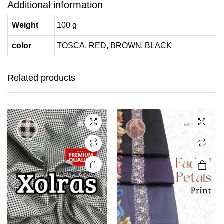
Additional information
Weight
100 g
color
TOSCA, RED, BROWN, BLACK
This
product
has
Related products
multiple
variants.
The
options
may be
chosen
on the
product
page