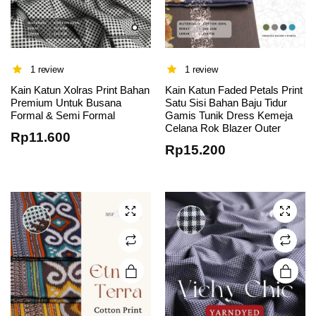
1 review
1 review
Kain Katun Xolras Print Bahan
Kain Katun Faded Petals Print
Premium Untuk Busana
Satu Sisi Bahan Baju Tidur
This
This
Formal & Semi Formal
Gamis Tunik Dress Kemeja
Celana Rok Blazer Outer
product
product
Rp
11.600
has
has
Rp
15.200
multiple
multiple
variants.
variants.
The
The
options
options
may be
may be
chosen
chosen
on the
on the
product
product
page
page