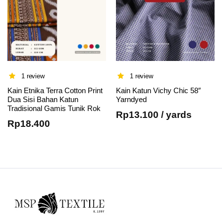
1 review
1 review
Kain Etnika Terra Cotton Print
Kain Katun Vichy Chic 58″
Dua Sisi Bahan Katun
Yarndyed
Tradisional Gamis Tunik Rok
Rp
13.100
/ yards
Rp
18.400