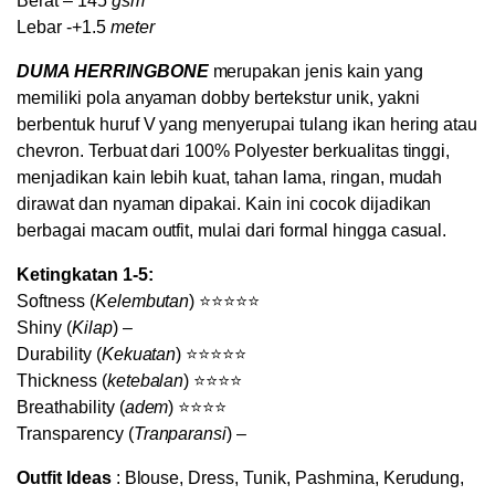
Berat – 145
gsm
quantity
Lebar -+1.5
meter
DUMA HERRINGBONE
merupakan jenis kain yang
memiliki pola anyaman dobby bertekstur unik, yakni
berbentuk huruf V yang menyerupai tulang ikan hering atau
chevron. Terbuat dari 100% Polyester berkualitas tinggi,
menjadikan kain lebih kuat, tahan lama, ringan, mudah
dirawat dan nyaman dipakai. Kain ini cocok dijadikan
berbagai macam outfit, mulai dari formal hingga casual.
Ketingkatan 1-5:
Softness (
Kelembutan
) ⭐⭐⭐⭐⭐
Shiny (
Kilap
) –
Durability (
Kekuatan
) ⭐⭐⭐⭐⭐
Thickness (
ketebalan
) ⭐⭐⭐⭐
Breathability (
adem
) ⭐⭐⭐⭐
Transparency (
Tranparansi
) –
Outfit Ideas
: Blouse, Dress, Tunik, Pashmina, Kerudung,