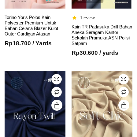
Torino Yoris Polos Kain
1 review
Polyester Premium Untuk
Kain TR Padasuka Drill Bahan
Bahan Celana Blazer Kulot
Aneka Seragam Kantor
Outer Cardigan Atasan
This
This
Sekolah Pramuka ASN Polisi
Rp
18.700
/ Yards
Satpam
product
product
has
has
Rp
30.600
/ yards
multiple
multiple
variants.
variants.
The
The
options
options
may be
may be
chosen
chosen
on the
on the
product
product
page
page