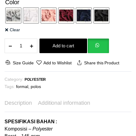
Color
Clear
Duma
Add to cart
Herringbone
Pola
Zigzag
Size Guide
Add to Wishlist
Share this Product
Tulang
Ikan
Category:
Bahan
POLYESTER
Kain
Tags:
formal
,
polos
Semi
Jas
Description
Additional information
Kemeja
Blouse
Dress
SPESIFIKASI BAHAN :
Celana
Komposisi –
Polyester
Aksesoris